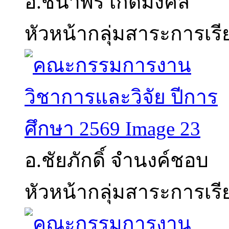
อ.ชนาพร เกิดมงคล
หัวหน้ากลุ่มสาระการเรี
อ.ชัยภักดิ์ จำนงค์ชอบ
หัวหน้ากลุ่มสาระการเรี