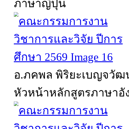
ภาษาญี่ปุ่น
อ.ภคพล พิริยะเบญจวัฒน
หัวหน้าหลักสูตรภาษาอั