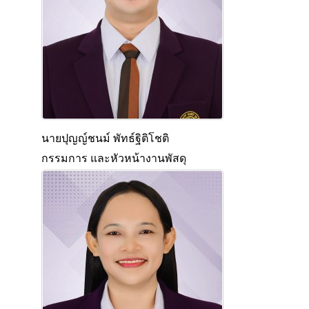
นายปุญญ์ชนม์ พัทธ์ฐิติโชติ
กรรมการ และหัวหน้างานพัสดุ