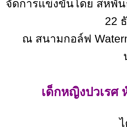
จัดการแข่งขันโดย สหพันธ
22 
ณ สนามกอล์ฟ Watermil
เด็กหญิงปวเรศ หั
ไ