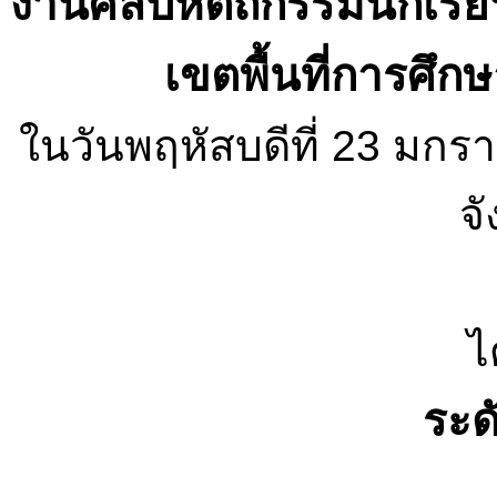
งานศิลปหัตถกรรมนักเรียนป
เขตพื้นที่การศึก
ในวันพฤหัสบดีที่ 23 มกร
จั
ไ
ระด