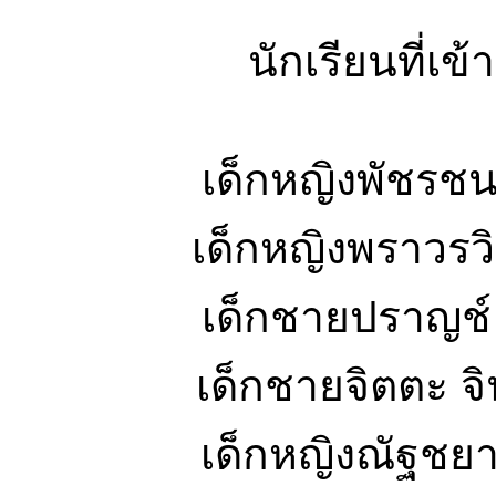
นักเรียนที่เข้
เด็กหญิงพัช
เด็กหญิงพราวรวิ
เด็กชายปร
เด็กชายจิตต
เด็กหญิงณัฐ