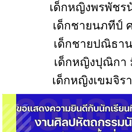
เด็กหญิงพรพัชรนั
เด็กชายนภทีป
เด็กชายปณ
เด็กหญิงปุณ
เด็กหญิงเขมจ