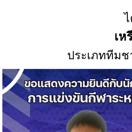
ไ
เห
ประเภททีมชาย