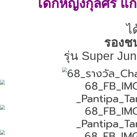
เด็กหญิงกุลศิริ แก
ได
รองชน
รุ่น Super Juni