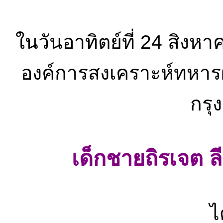
ในวันอาทิตย์ที่ 24 สิง
องค์การสงเคราะห์ทหารผ
กรุ
เด็กชายถิรเจต ลี
ไ