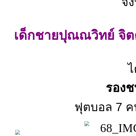
จั
เด็กชายปุณณวิทย์ จิต
ไ
รองชน
ฟุตบอล 7 คน 