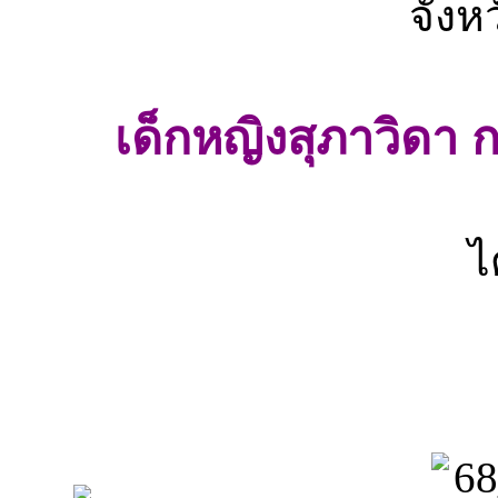
จังห
เด็กหญิงสุภาวิดา ก
ไ