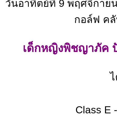
วันอาทิตย์ที่ 9 พฤศจิกา
กอล์ฟ คล
เด็กหญิงพิชญาภัค ปั
ไ
Class E - 